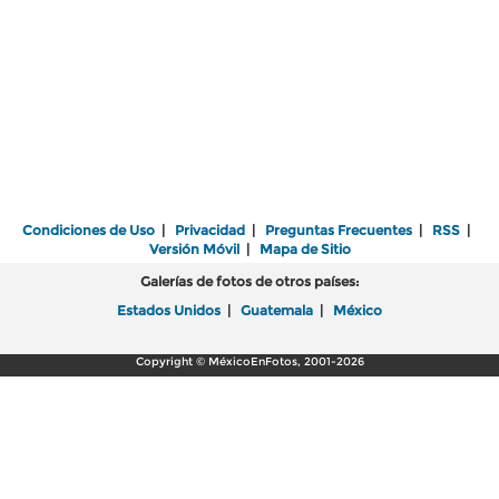
Condiciones de Uso
|
Privacidad
|
Preguntas Frecuentes
|
RSS
|
Versión Móvil
|
Mapa de Sitio
Galerías de fotos de otros países:
Estados Unidos
|
Guatemala
|
México
Copyright © MéxicoEnFotos, 2001-2026