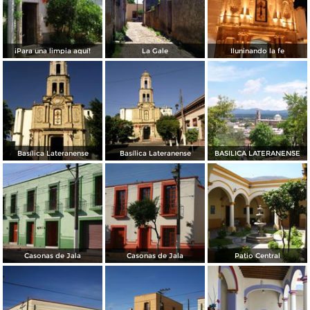
¡Para una limpia aquí!
La Gale
Iluninando la fe
Basílica Lateranense
Basílica Lateranense
BASILICA LATERANENSE
Casonas de Jala
Casonas de Jala
Patio Central