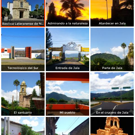
Admirando a la naturaleza
Atardecer en Jala
Basílica Lateranense de N.S. de la Asunción
Tecnológico del Sur
Entrada de Jala
Parte de Jala
El santuario
Mi pueblo
En el crucero de Jala