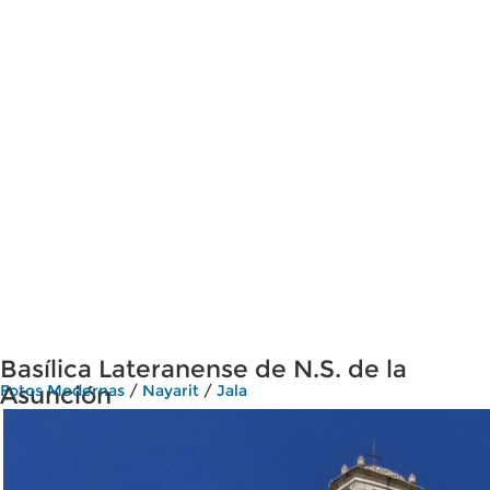
Basílica Lateranense de N.S. de la
Asunción
Fotos Modernas
/
Nayarit
/
Jala