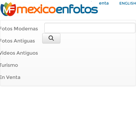
Mi Cuenta
ENGLISH
Fotos Modernas
Fotos Antiguas
Videos Antiguos
Turismo
En Venta