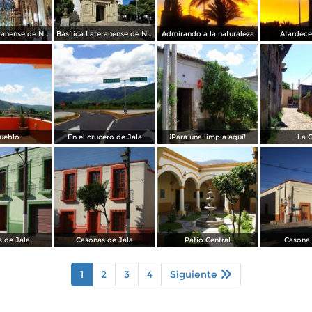
Basílica Lateranense de N.S. de la Asunción
Basílica Lateranense de N.S. de la Asunción
Admirando a la naturaleza
Atardece
ueblo
En el crucero de Jala
¡Para una limpia aquí!
La 
 de Jala
Casonas de Jala
Patio Central
Casona 
1
2
3
4
Siguiente