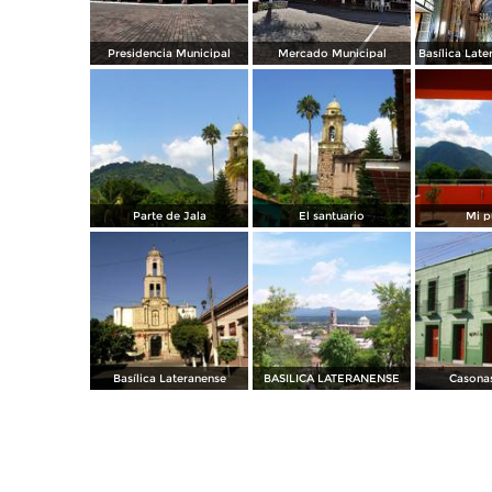
Presidencia Municipal
Mercado Municipal
Parte de Jala
El santuario
Mi p
Basílica Lateranense
BASILICA LATERANENSE
Casonas