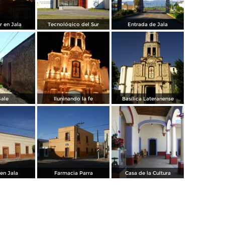
r en Jala
Tecnológico del Sur
Entrada de Jala
Gale
Iluninando la fe
Basílica Lateranense
en Jala
Farmacia Parra
Casa de la Cultura