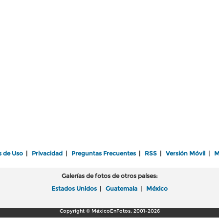
s de Uso
|
Privacidad
|
Preguntas Frecuentes
|
RSS
|
Versión Móvil
|
M
Galerías de fotos de otros países:
Estados Unidos
|
Guatemala
|
México
Copyright © MéxicoEnFotos, 2001-2026