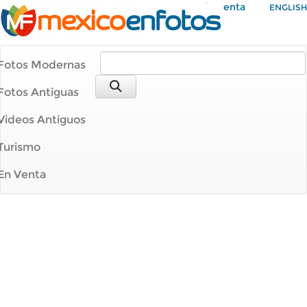
Mi Cuenta
ENGLISH
Fotos Modernas
Fotos Antiguas
Videos Antiguos
Turismo
En Venta