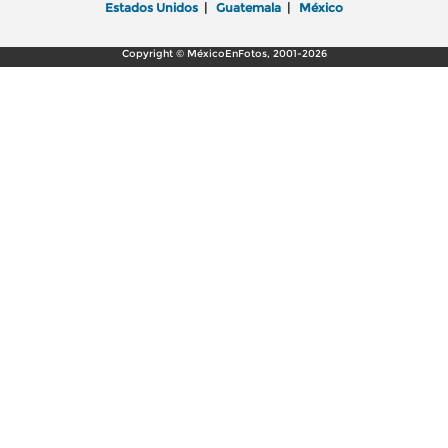
Estados Unidos
|
Guatemala
|
México
Copyright © MéxicoEnFotos, 2001-2026