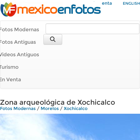
Mi Cuenta
ENGLISH
Fotos Modernas
Fotos Antiguas
Videos Antiguos
Turismo
En Venta
Zona arqueológica de Xochicalco
Fotos Modernas
/
Morelos
/
Xochicalco