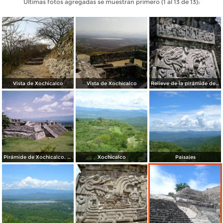
Últimas fotos agregadas se muestran primero (1 al 13 de 13):
Vista de Xochicalco
Vista de Xochicalco
Relieve de la pirámide de la serpiente emplumada. Xochicalco. 2004
Pirámide de Xochicalco. Junio/2004
Xochicalco
Paisajes