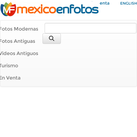
Mi Cuenta
ENGLISH
Fotos Modernas
Fotos Antiguas
Videos Antiguos
Turismo
En Venta