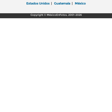
Estados Unidos
|
Guatemala
|
México
Copyright © MéxicoEnFotos, 2001-2026