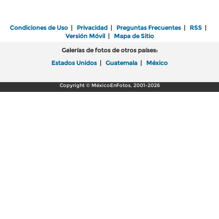
Condiciones de Uso
|
Privacidad
|
Preguntas Frecuentes
|
RSS
|
Versión Móvil
|
Mapa de Sitio
Galerías de fotos de otros países:
Estados Unidos
|
Guatemala
|
México
Copyright © MéxicoEnFotos, 2001-2026