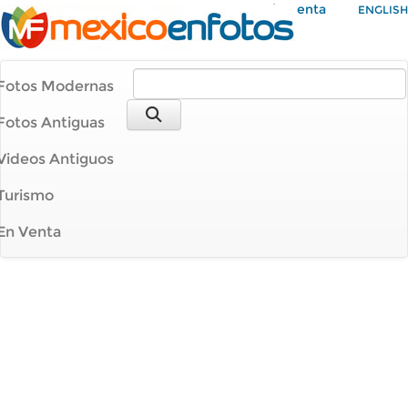
Mi Cuenta
ENGLISH
Fotos Modernas
Fotos Antiguas
Videos Antiguos
Turismo
En Venta