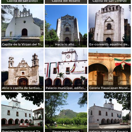
Capilla de San Diego
Capilla del Rosario
Capilla de San Lorenzo
Capilla de la Virgen del Tránsito
Hacia lo alto...
Ex-convento agustino de San Juán Bautista, siglo XVI. Tlayacapan, Morelos
Atrio y capilla de Santiago de estilo barroco, siglo XVI. Tlayacapan, Morelos
Palacio municipal, edificio del siglo XVI. Tlayacapan, Morelos
Cereria Tlayacapan Morelos
Presidencia Municipal Tlayacapan Morelos
tlayacapan Iglesia
palacio municipal tlayacapan