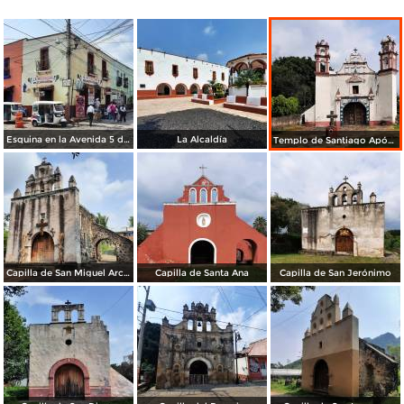
Esquina en la Avenida 5 de Mayo
La Alcaldía
Templo de Santiago Apóstol
Capilla de San Miguel Arcángel
Capilla de Santa Ana
Capilla de San Jerónimo