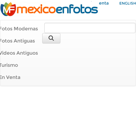
Mi Cuenta
ENGLISH
Fotos Modernas
Fotos Antiguas
Videos Antiguos
Turismo
En Venta