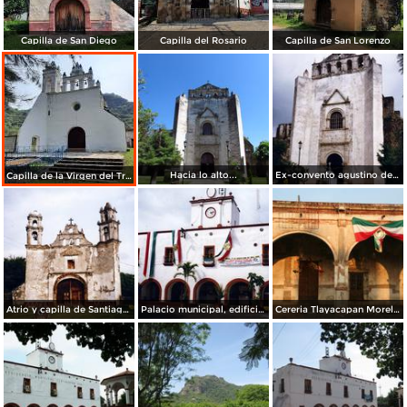
Capilla de San Diego
Capilla del Rosario
Capilla de San Lorenzo
Hacia lo alto...
Ex-convento agustino de San Juán Bautista, siglo XVI. Tlayacapan, Morelos
Capilla de la Virgen del Tránsito
Atrio y capilla de Santiago de estilo barroco, siglo XVI. Tlayacapan, Morelos
Palacio municipal, edificio del siglo XVI. Tlayacapan, Morelos
Cereria Tlayacapan Morelos