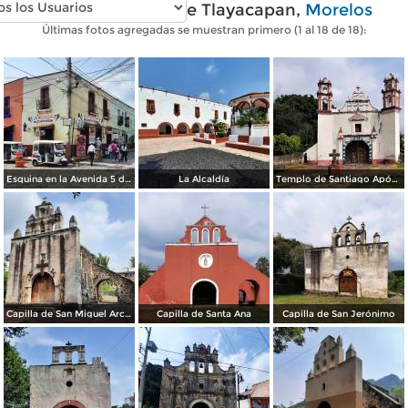
Fotos modernas de Tlayacapan,
Morelos
Últimas fotos agregadas se muestran primero (1 al 18 de 18):
Esquina en la Avenida 5 de Mayo
La Alcaldía
Templo de Santiago Apóstol
Capilla de San Miguel Arcángel
Capilla de Santa Ana
Capilla de San Jerónimo