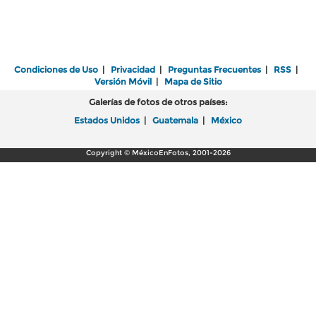
Condiciones de Uso
|
Privacidad
|
Preguntas Frecuentes
|
RSS
|
Versión Móvil
|
Mapa de Sitio
Galerías de fotos de otros países:
Estados Unidos
|
Guatemala
|
México
Copyright © MéxicoEnFotos, 2001-2026