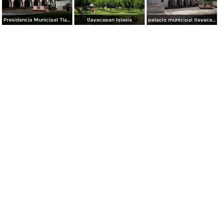
Presidencia Municipal Tlayacapan Morelos
tlayacapan Iglesia
palacio municipal tlayacapan