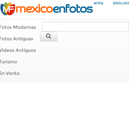
Mi Cuenta
ENGLISH
Fotos Modernas
Fotos Antiguas
Videos Antiguos
Turismo
En Venta