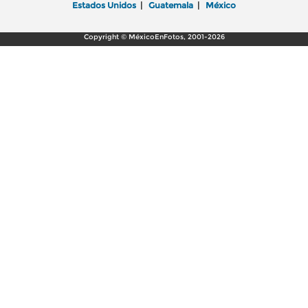
Estados Unidos
|
Guatemala
|
México
Copyright © MéxicoEnFotos, 2001-2026