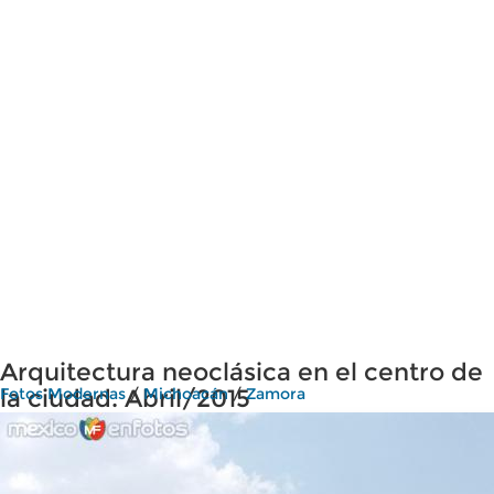
Arquitectura neoclásica en el centro de
la ciudad. Abril/2015
Fotos Modernas
/
Michoacán
/
Zamora