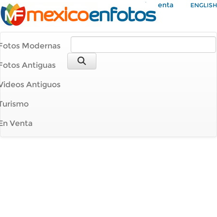
Mi Cuenta
ENGLISH
Fotos Modernas
Fotos Antiguas
Videos Antiguos
Turismo
En Venta