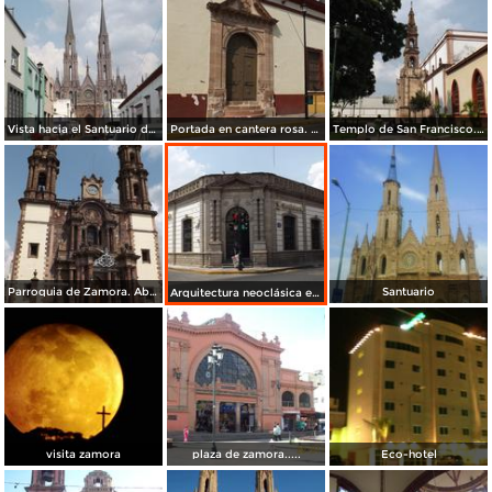
Vista hacia el Santuario de Guadalupe. Abril/2015
Portada en cantera rosa. Abril/2015
Templo de San Francisco. Abril/2015
Parroquia de Zamora. Abril/2015
Santuario
Arquitectura neoclásica en el centro de la ciudad. Abril/2015
visita zamora
plaza de zamora.....
Eco-hotel