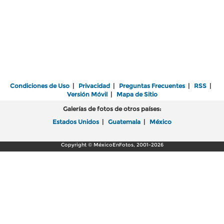
Condiciones de Uso
|
Privacidad
|
Preguntas Frecuentes
|
RSS
|
Versión Móvil
|
Mapa de Sitio
Galerías de fotos de otros países:
Estados Unidos
|
Guatemala
|
México
Copyright © MéxicoEnFotos, 2001-2026