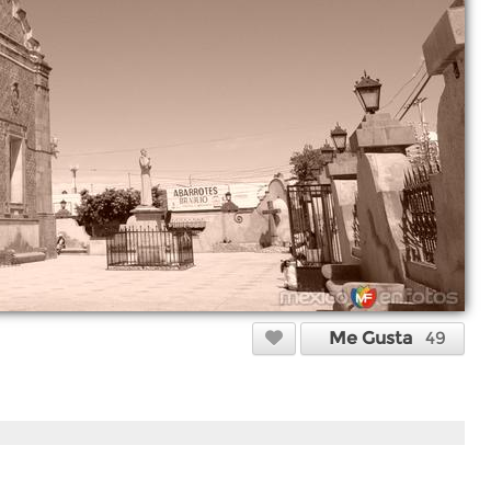
Me Gusta
49