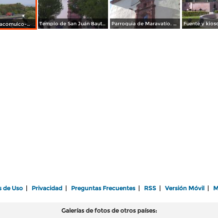
Templo de San Juán Bautista. Marzo/2016
Parroquia de Maravatío. Marzo/2016
Autopista Atlacomulco-Maravatío. Marzo/2016
s de Uso
|
Privacidad
|
Preguntas Frecuentes
|
RSS
|
Versión Móvil
|
M
Galerías de fotos de otros países: