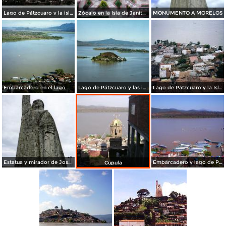
Lago de Pátzcuaro y la isla de Janitzio, Michoacán. 2004
Zócalo en la Isla de Janitzio. 2004
MONUMENTO A MORELOS
Embarcadero en el lago de Pátzcuaro. Janitzio, Michoacán
Lago de Pátzcuaro y las islas Pacanda y Yunuén desde Janitzio, Michoacán
Lago de Pátzcuaro y la Isla de Janitzio, Michoacán
Estatua y mirador de José Ma. Morelos en la Isla de Janitzio, Michoacán
Embarcadero y lago de Pátzcuaro
Cupula