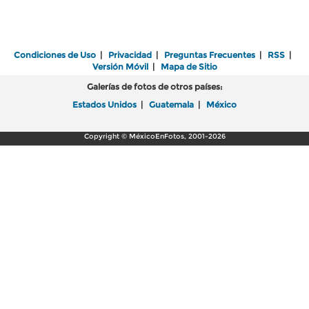
Condiciones de Uso
|
Privacidad
|
Preguntas Frecuentes
|
RSS
|
Versión Móvil
|
Mapa de Sitio
Galerías de fotos de otros países:
Estados Unidos
|
Guatemala
|
México
Copyright © MéxicoEnFotos, 2001-2026