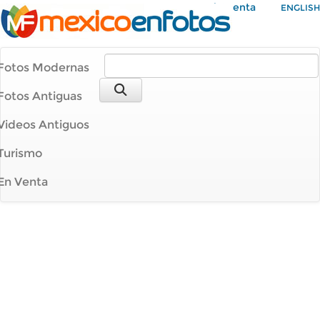
Mi Cuenta
ENGLISH
Fotos Modernas
Fotos Antiguas
Videos Antiguos
Turismo
En Venta