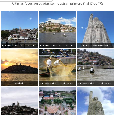
Últimas fotos agregadas se muestran primero (1 al 17 de 17):
Encantos Mágicos de Janitzio
Encantos Mágicos de Janitzio
Estatua de Morelos
Janitzio
La pesca del charal en Janitzio
La pesca del charal en Janitzio