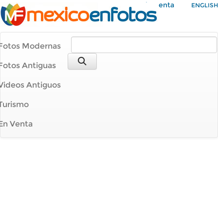
Mi Cuenta
ENGLISH
Fotos Modernas
Fotos Antiguas
Videos Antiguos
Turismo
En Venta