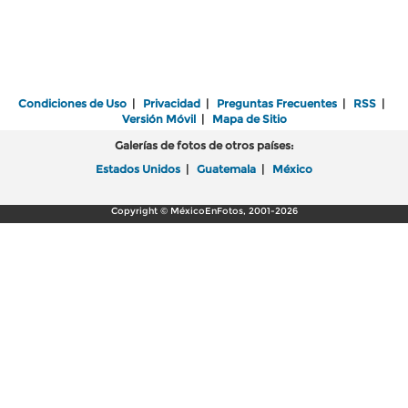
Condiciones de Uso
|
Privacidad
|
Preguntas Frecuentes
|
RSS
|
Versión Móvil
|
Mapa de Sitio
Galerías de fotos de otros países:
Estados Unidos
|
Guatemala
|
México
Copyright © MéxicoEnFotos, 2001-2026