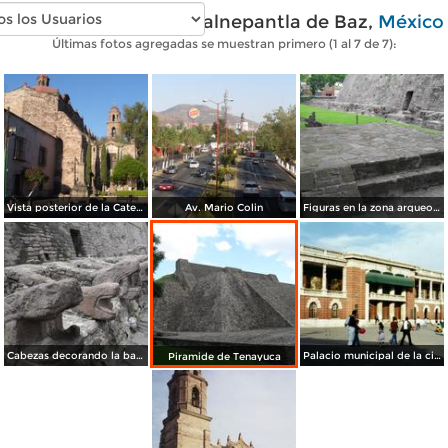
Fotos modernas de Tlalnepantla de Baz,
México
Últimas fotos agregadas se muestran primero (1 al 7 de 7):
Vista posterior de la Catedral de Tlalnepantal
Av. Mario Colin
Figuras en la zona arqueologica
Cabezas decorando la base de la piramide de Tenayuca
Palacio municipal de la ciudad de Tlalnepantla de Baz. 2002
Piramide de Tenayuca