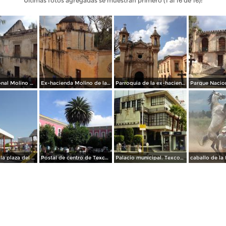
Últimas fotos agregadas se muestran primero (1 al 16 de 16):
Parque Nacional Molino de las Flores. Diciembre/2016
Ex-hacienda Molino de las Flores. Diciembre/2016
Parroquia de la ex-hacienda Molino de las Flores. Diciembre/2016
Otra vista de la plaza del estudiante
Postal de centro de Texcoco
Palacio municipal. Texcoco de Mora, Estado de México