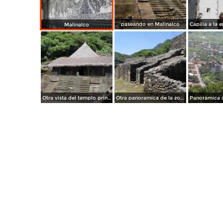
paseando en Malinalco
Malinalco
Otra vista del templo principal
Otra panoramica de la zona arqueologica