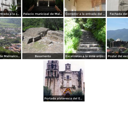
Capilla a la entrada a la zona arqueologica
Palacio municipal de Malinalco
Corredor a la entrada del convento
Fachada del
Panoramica de Malinalco desde la zona arqueologica
Basamento
Escalinatas a la zona arqueologica
Portada plateresca del Ex-convento del siglo XVI. Malinalco, Edo. de México