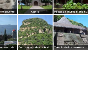
 exconvento
Capilla
Postal del museo Mario Schneider
Postal del exconvento de Malinalco
Cerros que rodean a Malinalco
Templo de los guerreros, zona arqueologica