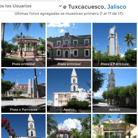
Fotos modernas de Tuxcacuesco,
Jalisco
Últimas fotos agregadas se muestran primero (1 al 17 de 17):
Plaza principal
Plaza principal
Plaza y Parroquia
Plaza y Parroquia
Apulco
Apulco