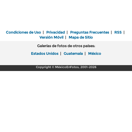
Condiciones de Uso
|
Privacidad
|
Preguntas Frecuentes
|
RSS
|
Versión Móvil
|
Mapa de Sitio
Galerías de fotos de otros países:
Estados Unidos
|
Guatemala
|
México
Copyright © MéxicoEnFotos, 2001-2026