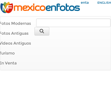
Mi Cuenta
ENGLISH
Fotos Modernas
Fotos Antiguas
Videos Antiguos
Turismo
En Venta