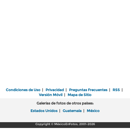
Condiciones de Uso
|
Privacidad
|
Preguntas Frecuentes
|
RSS
|
Versión Móvil
|
Mapa de Sitio
Galerías de fotos de otros países:
Estados Unidos
|
Guatemala
|
México
Copyright © MéxicoEnFotos, 2001-2026