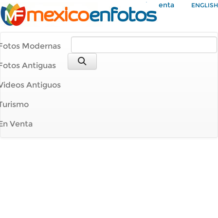
Mi Cuenta
ENGLISH
Fotos Modernas
Fotos Antiguas
Videos Antiguos
Turismo
En Venta