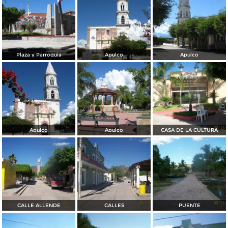
Plaza y Parroquia
Apulco
Apulco
Apulco
Apulco
CASA DE LA CULTURA
CALLE ALLENDE
CALLES
PUENTE