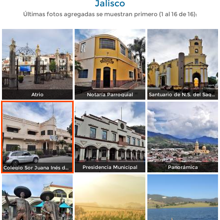
Jalisco
Últimas fotos agregadas se muestran primero (1 al 16 de 16):
Atrio
Notaría Parroquial
Santuario de N.S. del Sagrario
Presidencia Municipal
Panorámica
Colegio Sor Juana Inés de la Cruz