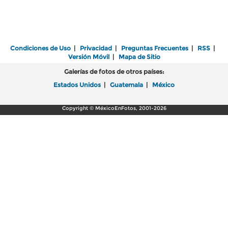
Condiciones de Uso
|
Privacidad
|
Preguntas Frecuentes
|
RSS
|
Versión Móvil
|
Mapa de Sitio
Galerías de fotos de otros países:
Estados Unidos
|
Guatemala
|
México
Copyright © MéxicoEnFotos, 2001-2026