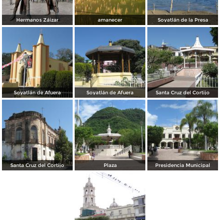
Hermanos Záizar
amanecer
Soyatlán de la Presa
Soyatlán de Afuera
Soyatlán de Afuera
Santa Cruz del Cortijo
Santa Cruz del Cortijo
Plaza
Presidencia Municipal