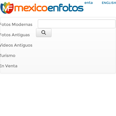
Mi Cuenta
ENGLISH
Fotos Modernas
Fotos Antiguas
Videos Antiguos
Turismo
En Venta