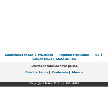
Condiciones de Uso
|
Privacidad
|
Preguntas Frecuentes
|
RSS
|
Versión Móvil
|
Mapa de Sitio
Galerías de fotos de otros países:
Estados Unidos
|
Guatemala
|
México
Copyright © MéxicoEnFotos, 2001-2026