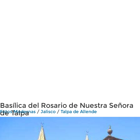
Basílica del Rosario de Nuestra Señora
de Talpa
Fotos Modernas
/
Jalisco
/
Talpa de Allende