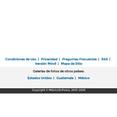
Condiciones de Uso
|
Privacidad
|
Preguntas Frecuentes
|
RSS
|
Versión Móvil
|
Mapa de Sitio
Galerías de fotos de otros países:
Estados Unidos
|
Guatemala
|
México
Copyright © MéxicoEnFotos, 2001-2026