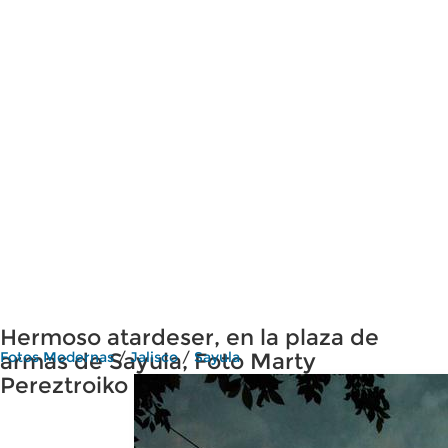
Hermoso atardeser, en la plaza de
armas de Sayula, Foto Marty
Fotos Modernas
/
Jalisco
/
Sayula
Pereztroiko