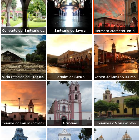
Convento del Santuario de Sayula
Santuario de Sayula
Hermoso atardeser, en la plaza de armas de Sayula, Foto Marty Pereztroiko
Vieja estación del Tren de Sayula, Foto Marty Pereztroiko
Portales de Sayula
Centro de Sayula y su Parroquia.
Templo de San Sebastian de Sayula Jalisco.
Usmajac
Templos y Monumentos