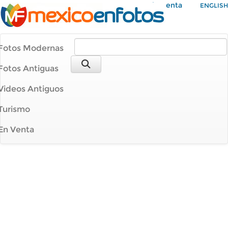
Mi Cuenta
ENGLISH
Fotos Modernas
Fotos Antiguas
Videos Antiguos
Turismo
En Venta