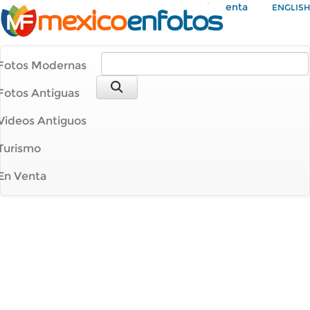
Mi Cuenta
ENGLISH
Fotos Modernas
Fotos Antiguas
Videos Antiguos
Turismo
En Venta