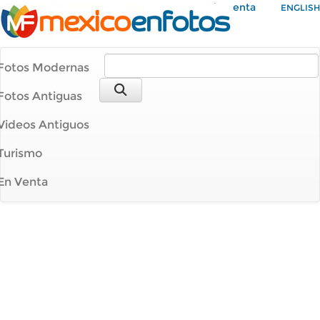
Mi Cuenta
ENGLISH
Fotos Modernas
Fotos Antiguas
Videos Antiguos
Turismo
En Venta