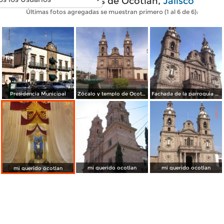
Fotos modernas de Ocotlán,
Jalisco
Últimas fotos agregadas se muestran primero (1 al 6 de 6):
Presidencia Municipal
Zócalo y templo de Ocotlán. Marzo/2016
Fachada de la parroquia de Ocotlán. Marzo/2016
mi querido ocotlan
mi querido ocotlan
mi querido ocotlan