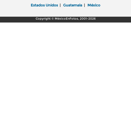
Estados Unidos
|
Guatemala
|
México
Copyright © MéxicoEnFotos, 2001-2026