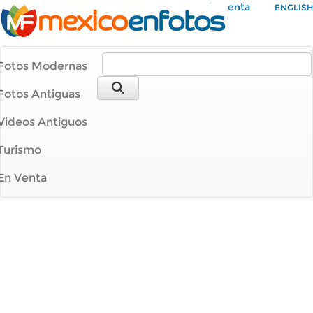
Mi Cuenta
ENGLISH
Fotos Modernas
Fotos Antiguas
Videos Antiguos
Turismo
En Venta