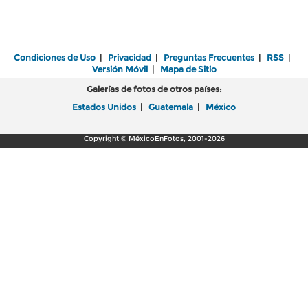
Condiciones de Uso
|
Privacidad
|
Preguntas Frecuentes
|
RSS
|
Versión Móvil
|
Mapa de Sitio
Galerías de fotos de otros países:
Estados Unidos
|
Guatemala
|
México
Copyright © MéxicoEnFotos, 2001-2026