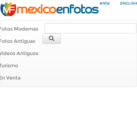
Mi Cuenta
ENGLISH
Fotos Modernas
Fotos Antiguas
Videos Antiguos
Turismo
En Venta