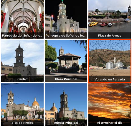
Parroquia del Señor de los Milagros
Parroquia de Señor de los Milagros.
Plaza de Armas
Centro
Plaza Principal
Volando en Parvada
Iglesia Principal
Iglesia Principal
Al terminar el dia