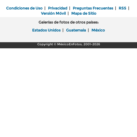
Condiciones de Uso
|
Privacidad
|
Preguntas Frecuentes
|
RSS
|
Versión Móvil
|
Mapa de Sitio
Galerías de fotos de otros países:
Estados Unidos
|
Guatemala
|
México
Copyright © MéxicoEnFotos, 2001-2026