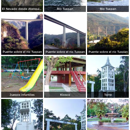
El Nevado desde Atenquique
Río Tuxpan
Río Tuxpan
Puente sobre el río Tuxpan
Puente sobre el río Tuxpan
Puente sobre el río Tuxpan
Juegos infantiles
Kiosco
Torre