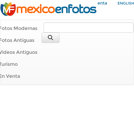
Mi Cuenta
ENGLISH
Fotos Modernas
Fotos Antiguas
Videos Antiguos
Turismo
En Venta