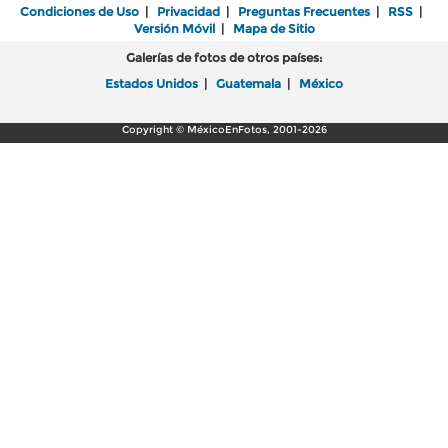
Condiciones de Uso
|
Privacidad
|
Preguntas Frecuentes
|
RSS
|
Versión Móvil
|
Mapa de Sitio
Galerías de fotos de otros países:
Estados Unidos
|
Guatemala
|
México
Copyright © MéxicoEnFotos, 2001-2026