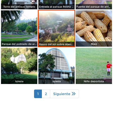
Torre del antiguo templo
Entrada al parque Rosita Rincón
Fuente del parque de arriba
Parque del poblado de arriba
Maíz
Rayos del sol sobre Atenquique
Iglesia
Iglesia
Niño deportista
1
2
Siguiente