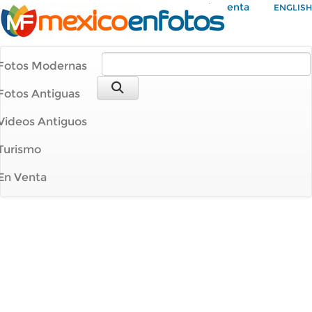
Mi Cuenta
ENGLISH
Fotos Modernas
Fotos Antiguas
Videos Antiguos
Turismo
En Venta