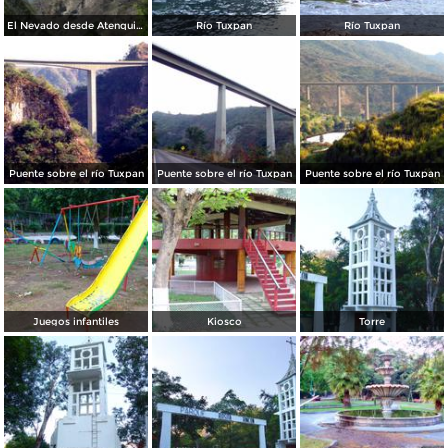
El Nevado desde Atenquique
Río Tuxpan
Río Tuxpan
Puente sobre el río Tuxpan
Puente sobre el río Tuxpan
Puente sobre el río Tuxpan
Juegos infantiles
Kiosco
Torre