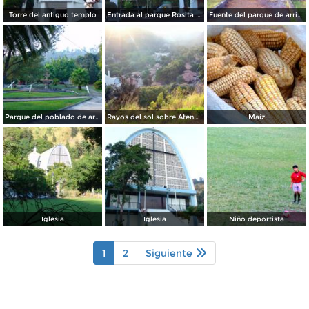
Torre del antiguo templo
Entrada al parque Rosita Rincón
Fuente del parque de arriba
Parque del poblado de arriba
Rayos del sol sobre Atenquique
Maíz
Iglesia
Iglesia
Niño deportista
1
2
Siguiente