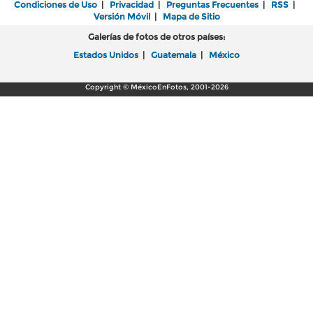
Condiciones de Uso
|
Privacidad
|
Preguntas Frecuentes
|
RSS
|
Versión Móvil
|
Mapa de Sitio
Galerías de fotos de otros países:
Estados Unidos
|
Guatemala
|
México
Copyright © MéxicoEnFotos, 2001-2026