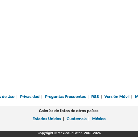
s de Uso
|
Privacidad
|
Preguntas Frecuentes
|
RSS
|
Versión Móvil
|
M
Galerías de fotos de otros países:
Estados Unidos
|
Guatemala
|
México
Copyright © MéxicoEnFotos, 2001-2026