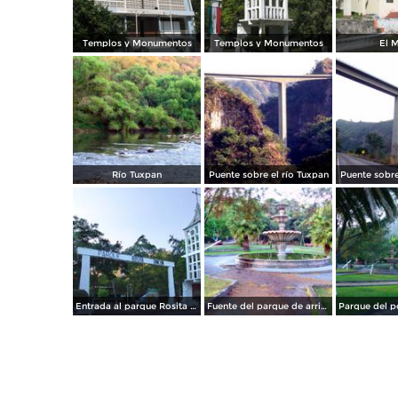
Templos y Monumentos
Templos y Monumentos
El 
Río Tuxpan
Puente sobre el río Tuxpan
Puente sobre
Entrada al parque Rosita Rincón
Fuente del parque de arriba