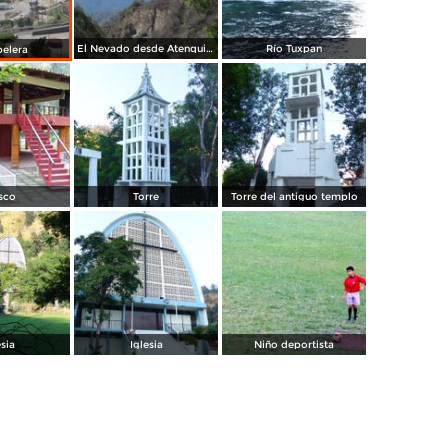
El Nevado desde Atenquique
Río Tuxpan
pelera
sco
Torre
Torre del antiguo templo
esia
Iglesia
Niño deportista