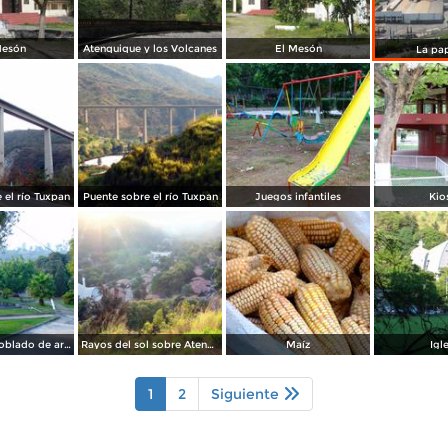
Mesón
Atenquique y los Volcanes
El Mesón
La pa
 el río Tuxpan
Puente sobre el río Tuxpan
Juegos infantiles
Kio
Parque del poblado de arriba
Rayos del sol sobre Atenquique
Maíz
Igl
1
2
Siguiente