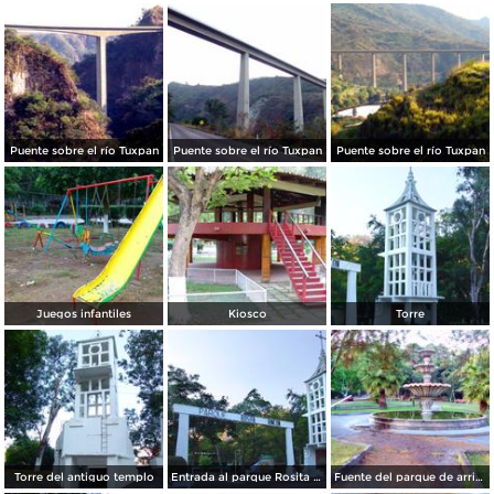
Puente sobre el río Tuxpan
Puente sobre el río Tuxpan
Puente sobre el río Tuxpan
Juegos infantiles
Kiosco
Torre
Torre del antiguo templo
Entrada al parque Rosita Rincón
Fuente del parque de arriba