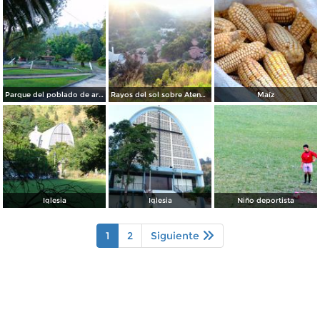
Parque del poblado de arriba
Rayos del sol sobre Atenquique
Maíz
Iglesia
Iglesia
Niño deportista
1
2
Siguiente