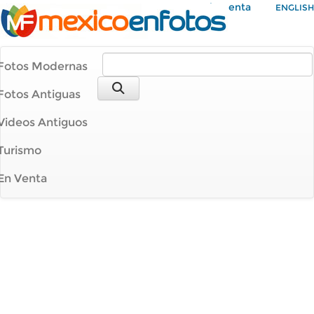
Mi Cuenta
ENGLISH
Fotos Modernas
Fotos Antiguas
Videos Antiguos
Turismo
En Venta