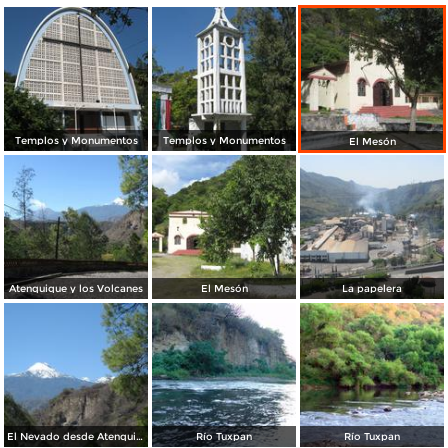
Templos y Monumentos
Templos y Monumentos
El Mesón
Atenquique y los Volcanes
El Mesón
La papelera
El Nevado desde Atenquique
Río Tuxpan
Río Tuxpan