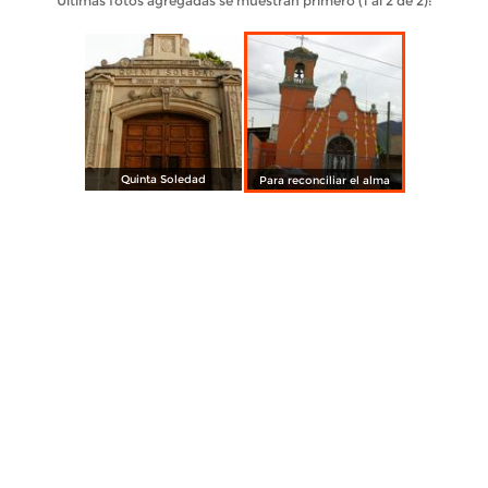
Últimas fotos agregadas se muestran primero (1 al 2 de 2):
Quinta Soledad
Para reconciliar el alma