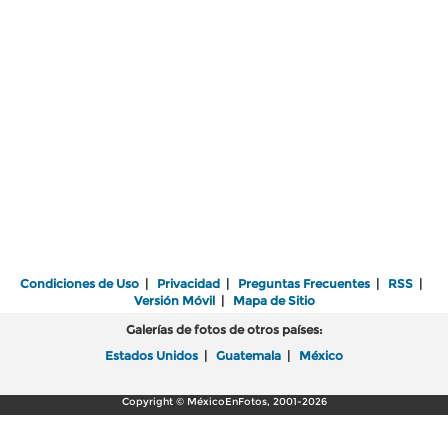
Condiciones de Uso
|
Privacidad
|
Preguntas Frecuentes
|
RSS
|
Versión Móvil
|
Mapa de Sitio
Galerías de fotos de otros países:
Estados Unidos
|
Guatemala
|
México
Copyright © MéxicoEnFotos, 2001-2026