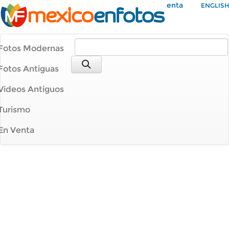
Mi Cuenta
ENGLISH
Fotos Modernas
Fotos Antiguas
Videos Antiguos
Turismo
En Venta