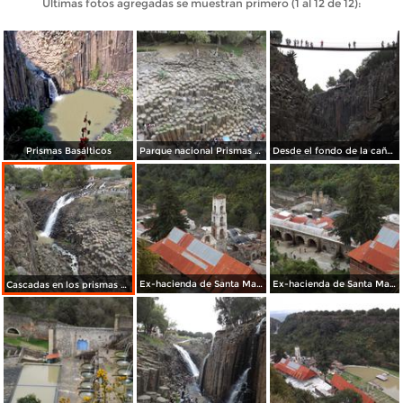
Últimas fotos agregadas se muestran primero (1 al 12 de 12):
Prismas Basálticos
Parque nacional Prismas basálticos. Noviembre/2012
Desde el fondo de la cañada de los prismas basálticos. Noviembre/2012
Ex-hacienda de Santa María Regla, Hgo. Noviembre/2012
Ex-hacienda de Santa María Regla, Hidalgo. Noviembre/2012
Cascadas en los prismas basálticos. Santa María Regla. Noviembre/2012