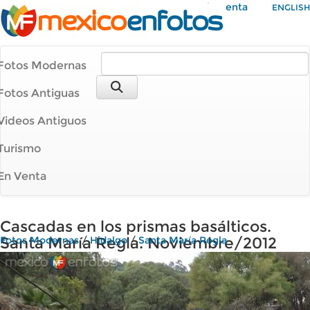
Mi Cuenta
ENGLISH
Fotos Modernas
Fotos Antiguas
Videos Antiguos
Turismo
En Venta
Cascadas en los prismas basálticos.
Santa María Regla. Noviembre/2012
Fotos Modernas
/
Hidalgo
/
Santa María Regla