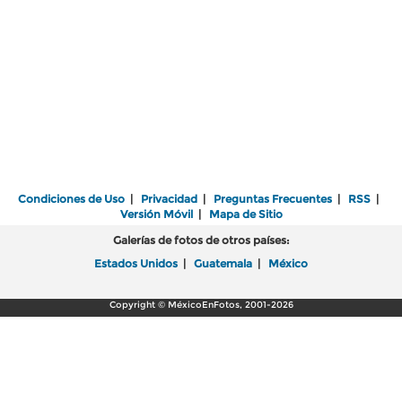
Condiciones de Uso
|
Privacidad
|
Preguntas Frecuentes
|
RSS
|
Versión Móvil
|
Mapa de Sitio
Galerías de fotos de otros países:
Estados Unidos
|
Guatemala
|
México
Copyright © MéxicoEnFotos, 2001-2026