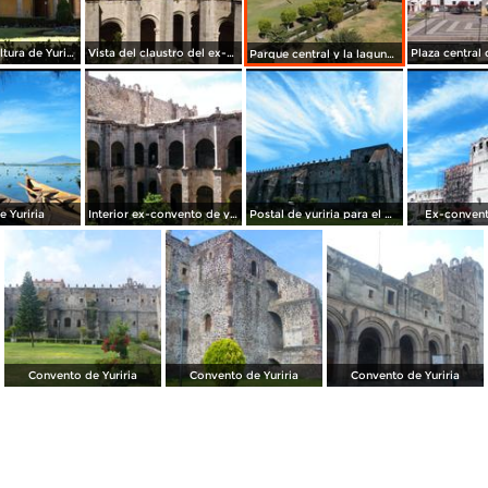
Casa de la cultura de Yuriria, Gto. Noviembre/2012
Vista del claustro del ex-convento del siglo XVI en Yuriria. Noviembre/2012
Parque central y la laguna de Yuriria, Gto. Noviembre/2012
 Yuriria
Interior ex-convento de yuriria
Postal de yuriria para el mundo.
Ex-convent
Convento de Yuriria
Convento de Yuriria
Convento de Yuriria