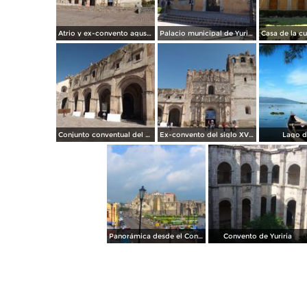
Atrio y ex-convento agustino siglo XVI. Yuriria. Noviembre/2012
Palacio municipal de Yuriria, Gto. Noviembre/2012
Conjunto conventual del siglo XVI en Yuriria, Gto. Noviembre/2012
Ex-convento del siglo XVI en Yuriria, Gto. Noviembre/2012
Lago de
Panorámica desde el Convento de Yuriria
Convento de Yuriria