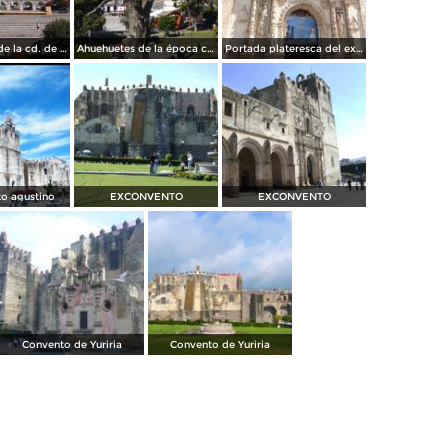
Plaza central de la cd. de Yuriria, Gto. "Pueblo Mágico". Noviembre/2012
Ahuehuetes de la época colonial en el atrio (Siglo XVI). Noviembre/2012
Portada plateresca del ex-convento del siglo XVI. Noviembre/2012
o agustino
EXCONVENTO
EXCONVENTO
Convento de Yuriria
Convento de Yuriria