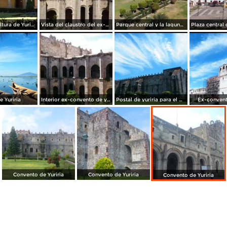
Casa de la cultura de Yuriria, Gto. Noviembre/2012
Vista del claustro del ex-convento del siglo XVI en Yuriria. Noviembre/2012
Parque central y la laguna de Yuriria, Gto. Noviembre/2012
 Yuriria
Interior ex-convento de yuriria
Postal de yuriria para el mundo.
Ex-convent
Convento de Yuriria
Convento de Yuriria
Convento de Yuriria