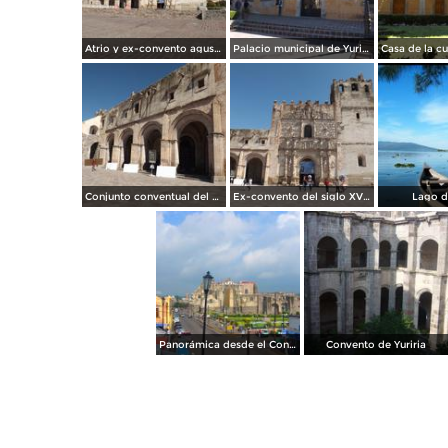
Atrio y ex-convento agustino siglo XVI. Yuriria. Noviembre/2012
Palacio municipal de Yuriria, Gto. Noviembre/2012
Conjunto conventual del siglo XVI en Yuriria, Gto. Noviembre/2012
Ex-convento del siglo XVI en Yuriria, Gto. Noviembre/2012
Lago de
Panorámica desde el Convento de Yuriria
Convento de Yuriria