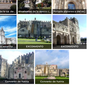
Plaza central de la cd. de Yuriria, Gto. "Pueblo Mágico". Noviembre/2012
Ahuehuetes de la época colonial en el atrio (Siglo XVI). Noviembre/2012
Portada plateresca del ex-convento del siglo XVI. Noviembre/2012
o agustino
EXCONVENTO
EXCONVENTO
Convento de Yuriria
Convento de Yuriria