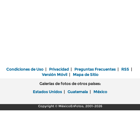
Condiciones de Uso
|
Privacidad
|
Preguntas Frecuentes
|
RSS
|
Versión Móvil
|
Mapa de Sitio
Galerías de fotos de otros países:
Estados Unidos
|
Guatemala
|
México
Copyright © MéxicoEnFotos, 2001-2026