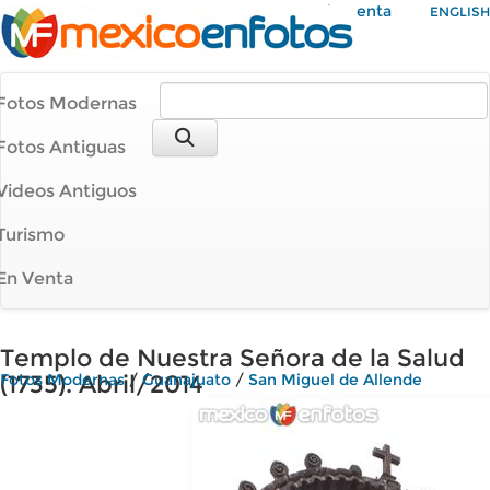
Mi Cuenta
ENGLISH
Fotos Modernas
Fotos Antiguas
Videos Antiguos
Turismo
En Venta
Templo de Nuestra Señora de la Salud
(1735). Abril/2014
Fotos Modernas
/
Guanajuato
/
San Miguel de Allende