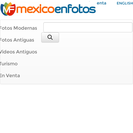
Mi Cuenta
ENGLISH
Fotos Modernas
Fotos Antiguas
Videos Antiguos
Turismo
En Venta