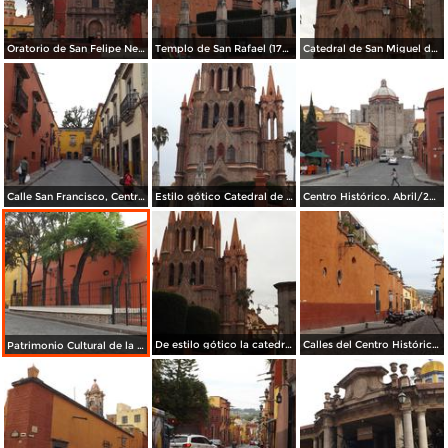
Oratorio de San Felipe Neri (1712). Abril/2014
Templo de San Rafael (1742). Abril/2014
Catedral de San Miguel de estilo gótico. Abril/2014
Calle San Francisco, Centro Histórico. Abril/2014
Estilo gótico Catedral de San Miguel. Abril/2014
Centro Histórico. Abril/2014
De estilo gótico la catedral de San miguel. Abril/2014
Calles del Centro Histórico. Abril/2014
Patrimonio Cultural de la Humanidad. Abril/2014