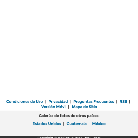
Condiciones de Uso
|
Privacidad
|
Preguntas Frecuentes
|
RSS
|
Versión Móvil
|
Mapa de Sitio
Galerías de fotos de otros países:
Estados Unidos
|
Guatemala
|
México
Copyright © MéxicoEnFotos, 2001-2026