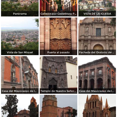
Panorama
Callejón por Cederborg Photography
VISTA DE LA IGLESIA
Vista de San Miguel
Puerta al pasado
Fachada del Oratorio de San Felipe Neri (1712). Abril/2014
Casa del Mayorazgo de la Canal, 1800. Abril/2014
Templo de Nuestra Señora de la Salud (1735). Abril/2014
Casa del Mayorazgo de la Canal (1800). Abril/2014