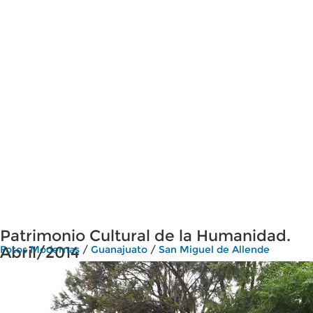
Patrimonio Cultural de la Humanidad.
Abril/2014
Fotos Modernas
/
Guanajuato
/
San Miguel de Allende