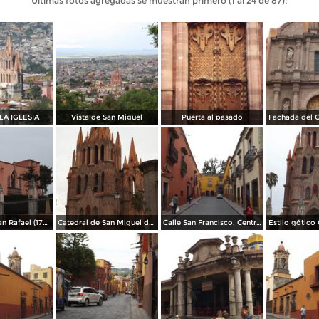
Últimas fotos agregadas se muestran primero (1 al 24 de 87):
LA IGLESIA
Vista de San Miguel
Puerta al pasado
Templo de San Rafael (1742). Abril/2014
Catedral de San Miguel de estilo gótico. Abril/2014
Calle San Francisco, Centro Histórico. Abril/2014