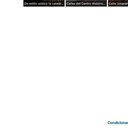
De estilo gótico la catedral de San miguel. Abril/2014
Calles del Centro Histórico. Abril/2014
Condicione