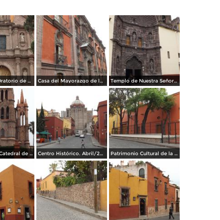
Fachada del Oratorio de San Felipe Neri (1712). Abril/2014
Casa del Mayorazgo de la Canal, 1800. Abril/2014
Templo de Nuestra Señora de la Salud (1735). Abril/2014
Estilo gótico Catedral de San Miguel. Abril/2014
Centro Histórico. Abril/2014
Patrimonio Cultural de la Humanidad. Abril/2014