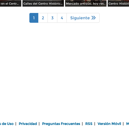
Calle Umaran en el Centro Histórico. Abril/2014
Calles del Centro Histórico. Abril/2014
Mercado antigüo, hoy restaurantes típicos. Abril/2014
1
2
3
4
Siguiente
s de Uso
|
Privacidad
|
Preguntas Frecuentes
|
RSS
|
Versión Móvil
|
M