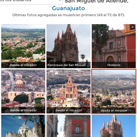
Fotos modernas de San Miguel de Allende,
Guanajuato
Últimas fotos agregadas se muestran primero (49 al 72 de 87):
Desde el mirador
Parroquia de San Miguel Arcangel
Oratorio
desde el mirador
desde el mirador
desde el mirador