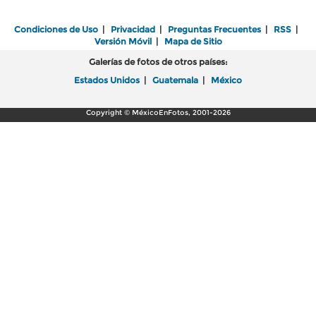
Condiciones de Uso
|
Privacidad
|
Preguntas Frecuentes
|
RSS
|
Versión Móvil
|
Mapa de Sitio
Galerías de fotos de otros países:
Estados Unidos
|
Guatemala
|
México
Copyright © MéxicoEnFotos, 2001-2026