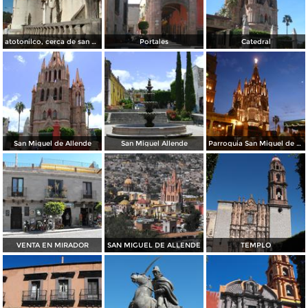
atotonilco, cerca de san miguel de allende
Portales
Catedral
San Miguel de Allende
San Miguel Allende
Parroquia San Miguel de Allende
VENTA EN MIRADOR
SAN MIGUEL DE ALLENDE
TEMPLO