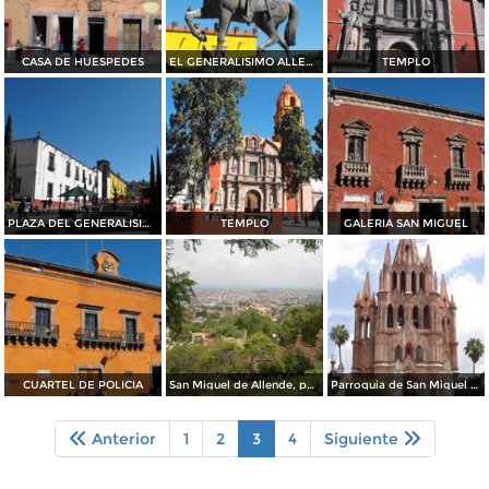
CASA DE HUESPEDES
EL GENERALISIMO ALLENDE
TEMPLO
PLAZA DEL GENERALISIMO
TEMPLO
GALERIA SAN MIGUEL
CUARTEL DE POLICIA
San Miguel de Allende, panorama
Parroquia de San Miguel Arcángel
Anterior
1
2
3
4
Siguiente