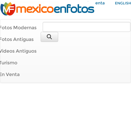
Mi Cuenta
ENGLISH
Fotos Modernas
Fotos Antiguas
Videos Antiguos
Turismo
En Venta