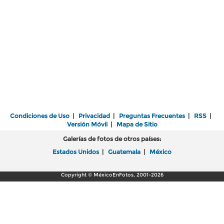
Condiciones de Uso
|
Privacidad
|
Preguntas Frecuentes
|
RSS
|
Versión Móvil
|
Mapa de Sitio
Galerías de fotos de otros países:
Estados Unidos
|
Guatemala
|
México
Copyright © MéxicoEnFotos, 2001-2026