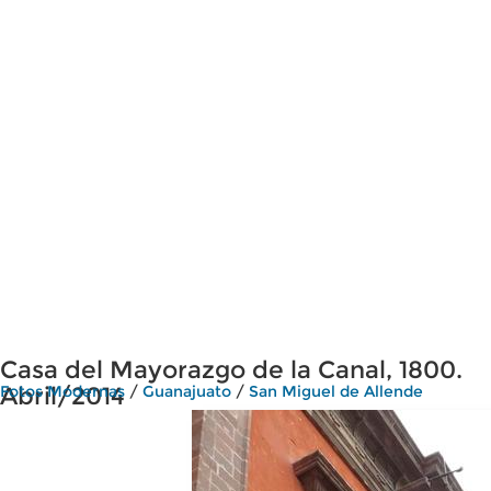
Casa del Mayorazgo de la Canal, 1800.
Abril/2014
Fotos Modernas
/
Guanajuato
/
San Miguel de Allende