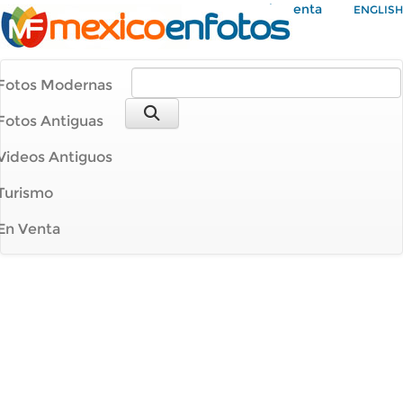
Mi Cuenta
ENGLISH
Fotos Modernas
Fotos Antiguas
Videos Antiguos
Turismo
En Venta