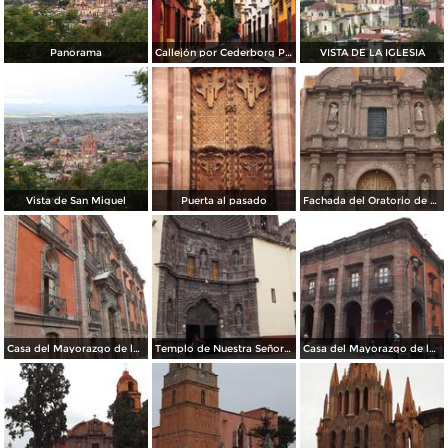
Panorama
Callejón por Cederborg Photography
VISTA DE LA IGLESIA
Vista de San Miguel
Puerta al pasado
Fachada del Oratorio de San Felipe Neri (1712). Abril/2014
Casa del Mayorazgo de la Canal, 1800. Abril/2014
Templo de Nuestra Señora de la Salud (1735). Abril/2014
Casa del Mayorazgo de la Canal (1800). Abril/2014