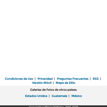
Condiciones de Uso
|
Privacidad
|
Preguntas Frecuentes
|
RSS
|
Versión Móvil
|
Mapa de Sitio
Galerías de fotos de otros países:
Estados Unidos
|
Guatemala
|
México
Copyright © MéxicoEnFotos, 2001-2026