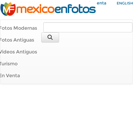
Mi Cuenta
ENGLISH
Fotos Modernas
Fotos Antiguas
Videos Antiguos
Turismo
En Venta