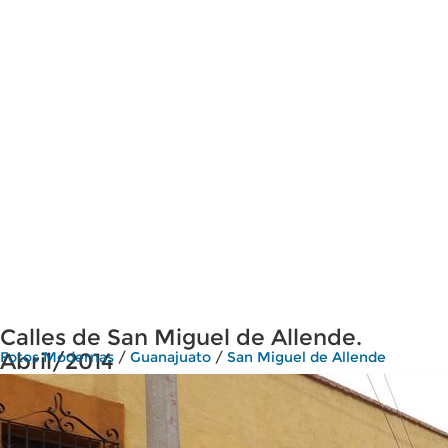
Calles de San Miguel de Allende.
Abril/2014
Fotos Modernas
/
Guanajuato
/
San Miguel de Allende