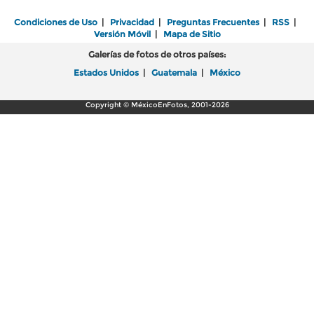
Condiciones de Uso
|
Privacidad
|
Preguntas Frecuentes
|
RSS
|
Versión Móvil
|
Mapa de Sitio
Galerías de fotos de otros países:
Estados Unidos
|
Guatemala
|
México
Copyright © MéxicoEnFotos, 2001-2026