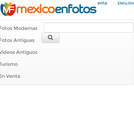
Mi Cuenta
ENGLISH
Fotos Modernas
Fotos Antiguas
Videos Antiguos
Turismo
En Venta