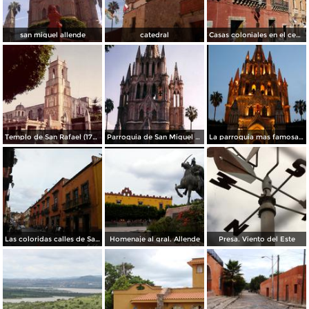
san miguel allende
catedral
Casas coloniales en el centro de San Miguel de Allende, Gto. 2001
Templo de San Rafael (1742). San Miguel de Allende, Gto. 2001
Parroquia de San Miguel Arcángel (Siglo XVII). San Miguel de Allende. 2001
La parroquia mas famosa de Mexico.
Las coloridas calles de San miguel
Homenaje al gral. Allende
Presa. Viento del Este