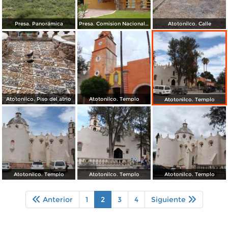
Presa. Panorámica
Presa. Comision Nacional del Agua
Atotonilco. Calle
Atotonilco. Piso del atrio
Atotonilco. Templo
Atotonilco. Templo
Atotonilco. Templo
Atotonilco. Templo
Atotonilco. Templo
Anterior
1
2
3
4
Siguiente