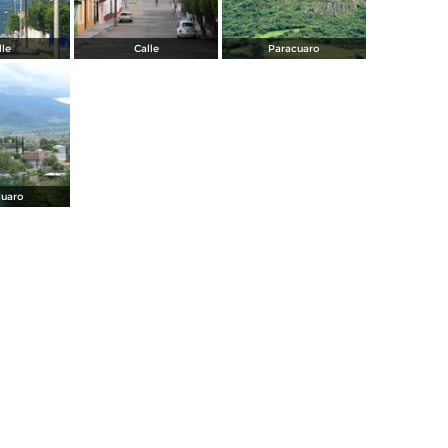
lle
Calle
Paracuaro
cuaro