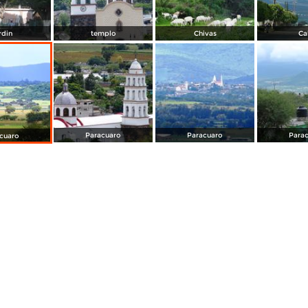
rdin
templo
Chivas
Ca
Paracuaro
Paracuaro
Para
cuaro