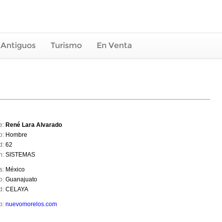
 Antiguos
Turismo
En Venta
e:
René Lara Alvarado
o:
Hombre
d:
62
n:
SISTEMAS
s:
México
o:
Guanajuato
d:
CELAYA
b:
nuevomorelos.com