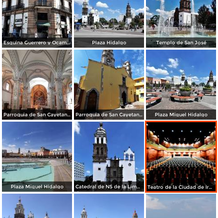
Esquina Guerrero y Ocampo
Plaza Hidalgo
Templo de San José
Parroquia de San Cayetano Confesor
Parroquia de San Cayetano Confesor
Plaza Miguel Hidalgo
Plaza Miguel Hidalgo
Catedral de NS de la Limpia Concepción de María
Teatro de la Ciudad de Irapuato 2017 (JAR)