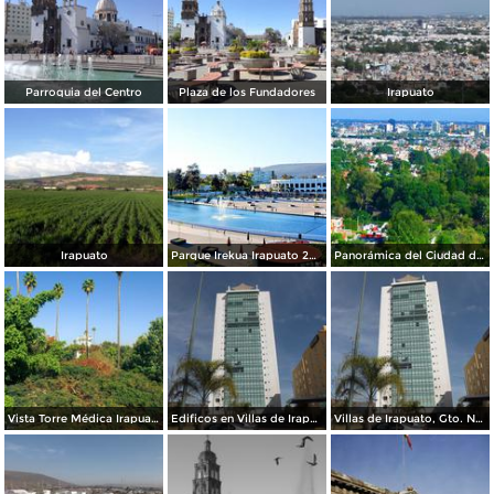
Parroquia del Centro
Plaza de los Fundadores
Irapuato
Irapuato
Parque Irekua Irapuato 2016
Panorámica del Ciudad de Irapuato 2014 Autor Jesús Arévalo Rosales
Vista Torre Médica Irapuato 2014
Edificos en Villas de Irapuato. Noviembre/2012
Villas de Irapuato, Gto. Noviembre/2012