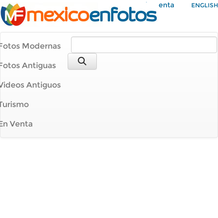
Mi Cuenta
ENGLISH
Fotos Modernas
Fotos Antiguas
Videos Antiguos
Turismo
En Venta