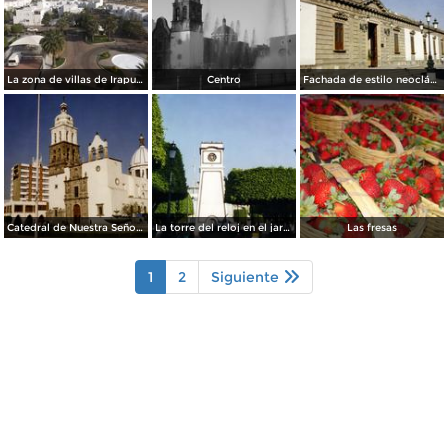
La zona de villas de Irapuato, Gto. Noviembre/2012
Centro
Fachada de estilo neoclásico del Palacio Municipal. Irapuato, Gto. 2001
Catedral de Nuestra Señora de la Soledad, de estilo barroco(siglo XVII). Irapuato, Gto. 2001
La torre del reloj en el jardín Hidalgo. Irapuato, Gto. 2001
Las fresas
1
2
Siguiente