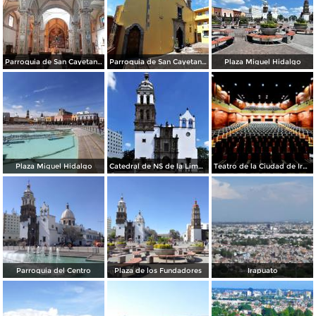
Parroquia de San Cayetano Confesor
Parroquia de San Cayetano Confesor
Plaza Miguel Hidalgo
Plaza Miguel Hidalgo
Catedral de NS de la Limpia Concepción de María
Teatro de la Ciudad de Irapuato 2017 (JAR)
Parroquia del Centro
Plaza de los Fundadores
Irapuato