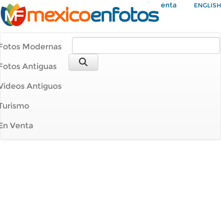
Mi Cuenta
ENGLISH
Fotos Modernas
Fotos Antiguas
Videos Antiguos
Turismo
En Venta