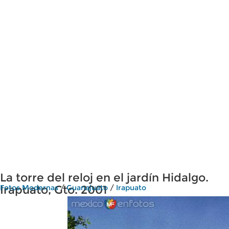
La torre del reloj en el jardín Hidalgo.
Irapuato, Gto. 2001
Fotos Modernas
/
Guanajuato
/
Irapuato