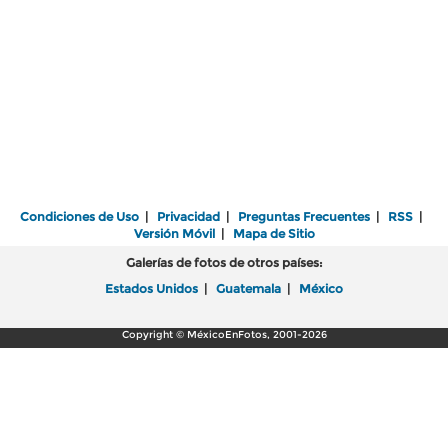
Condiciones de Uso
|
Privacidad
|
Preguntas Frecuentes
|
RSS
|
Versión Móvil
|
Mapa de Sitio
Galerías de fotos de otros países:
Estados Unidos
|
Guatemala
|
México
Copyright © MéxicoEnFotos, 2001-2026