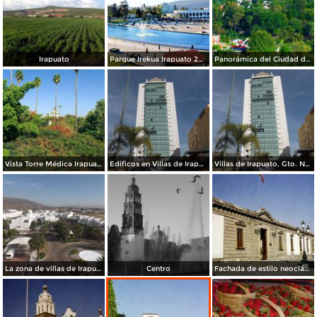
Irapuato
Parque Irekua Irapuato 2016
Panorámica del Ciudad de Irapuato 2014 Autor Jesús Arévalo Rosales
Vista Torre Médica Irapuato 2014
Edificos en Villas de Irapuato. Noviembre/2012
Villas de Irapuato, Gto. Noviembre/2012
La zona de villas de Irapuato, Gto. Noviembre/2012
Centro
Fachada de estilo neoclásico del Palacio Municipal. Irapuato, Gto. 2001