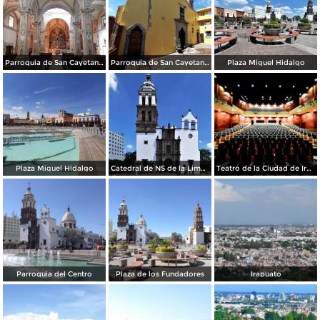
Parroquia de San Cayetano Confesor
Parroquia de San Cayetano Confesor
Plaza Miguel Hidalgo
Plaza Miguel Hidalgo
Catedral de NS de la Limpia Concepción de María
Teatro de la Ciudad de Irapuato 2017 (JAR)
Parroquia del Centro
Plaza de los Fundadores
Irapuato