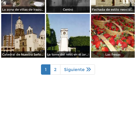
La zona de villas de Irapuato, Gto. Noviembre/2012
Centro
Fachada de estilo neoclásico del Palacio Municipal. Irapuato, Gto. 2001
Catedral de Nuestra Señora de la Soledad, de estilo barroco(siglo XVII). Irapuato, Gto. 2001
La torre del reloj en el jardín Hidalgo. Irapuato, Gto. 2001
Las fresas
1
2
Siguiente