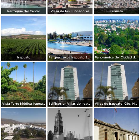
Parroquia del Centro
Plaza de los Fundadores
Irapuato
Irapuato
Parque Irekua Irapuato 2016
Panorámica del Ciudad de Irapuato 2014 Autor Jesús Arévalo Rosales
Vista Torre Médica Irapuato 2014
Edificos en Villas de Irapuato. Noviembre/2012
Villas de Irapuato, Gto. Noviembre/2012