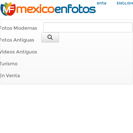
Mi Cuenta
ENGLISH
Fotos Modernas
Fotos Antiguas
Videos Antiguos
Turismo
En Venta