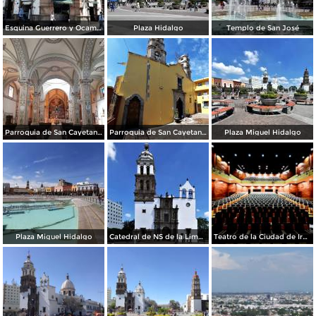
Esquina Guerrero y Ocampo
Plaza Hidalgo
Templo de San José
Parroquia de San Cayetano Confesor
Parroquia de San Cayetano Confesor
Plaza Miguel Hidalgo
Plaza Miguel Hidalgo
Catedral de NS de la Limpia Concepción de María
Teatro de la Ciudad de Irapuato 2017 (JAR)