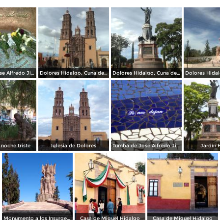
Tumba de Jose Alfredo Jimenez
Dolores Hidalgo, Cuna de la Independencia Nacional.
Dolores Hidalgo, Cuna de la Independencia Nacional.
 noche triste
Iglesia de Dolores
Tumba de José Alfredo Jiménez
Jardín 
Monumento a los Insurgentes
Casa de Miguel Hidalgo
Casa de Miguel Hidalgo