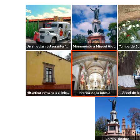
Un singular restaurante: "México Lindo"
Monumento a Miguel Hidalgo
Historica ventana del inicio movimiento de independencia
Arbol de la
Interior de la iglesia
Jardín Hidalgo