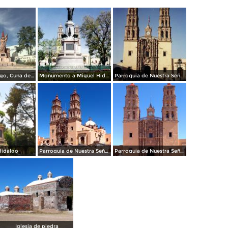
Dolores Hidalgo, Cuna de la Independencia Nacional.
Monumento a Miguel Hidalgo y al fondo la parroquia de Dolores Hidalgo, Gto. 2000
Parroquia de Nuestra Señora de los Dolores (siglo XVIII). Dolores Hidalgo, Gto. 2003
Hidalgo
Parroquia de Nuestra Señora de los Dolores
Parroquia de Nuestra Señora de los Dolores
Iglesia de piedra