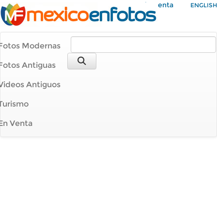
Mi Cuenta
ENGLISH
Fotos Modernas
Fotos Antiguas
Videos Antiguos
Turismo
En Venta