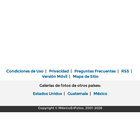
Condiciones de Uso
|
Privacidad
|
Preguntas Frecuentes
|
RSS
|
Versión Móvil
|
Mapa de Sitio
Galerías de fotos de otros países:
Estados Unidos
|
Guatemala
|
México
Copyright © MéxicoEnFotos, 2001-2026