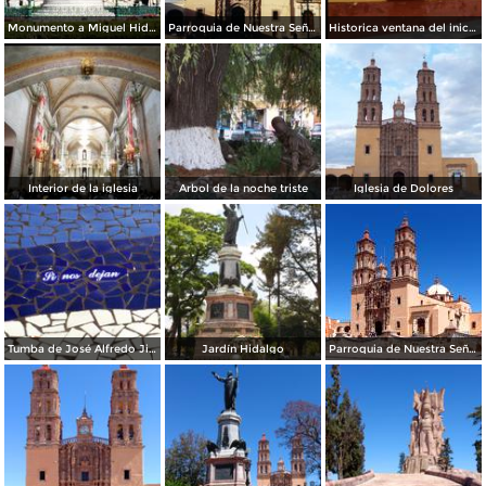
Monumento a Miguel Hidalgo y al fondo la parroquia de Dolores Hidalgo, Gto. 2000
Parroquia de Nuestra Señora de los Dolores (siglo XVIII). Dolores Hidalgo, Gto. 2003
Historica ventana del inicio movimiento de independencia
Interior de la iglesia
Arbol de la noche triste
Iglesia de Dolores
Tumba de José Alfredo Jiménez
Jardín Hidalgo
Parroquia de Nuestra Señora de los Dolores