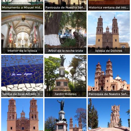
Monumento a Miguel Hidalgo y al fondo la parroquia de Dolores Hidalgo, Gto. 2000
Parroquia de Nuestra Señora de los Dolores (siglo XVIII). Dolores Hidalgo, Gto. 2003
Historica ventana del inicio movimiento de independencia
Interior de la iglesia
Arbol de la noche triste
Iglesia de Dolores
Tumba de José Alfredo Jiménez
Jardín Hidalgo
Parroquia de Nuestra Señora de los Dolores