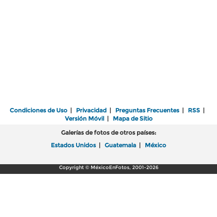
Condiciones de Uso
|
Privacidad
|
Preguntas Frecuentes
|
RSS
|
Versión Móvil
|
Mapa de Sitio
Galerías de fotos de otros países:
Estados Unidos
|
Guatemala
|
México
Copyright © MéxicoEnFotos, 2001-2026