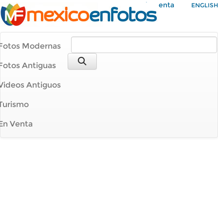
Mi Cuenta
ENGLISH
Fotos Modernas
Fotos Antiguas
Videos Antiguos
Turismo
En Venta