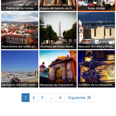
Puente de las monas
Cupula del templo de El Carmen.
Palas Atenea
Panorámica del jardín principal
Obelisco del Palas Atenea Celaya
Mercado Morelos y Honda al fondo
Panorama del bello centro histórico de Celaya
Mausoleo de Tresguerras / Capilla de los Dolores
Columna de la Independencia de noche
1
2
3
...
6
Siguiente