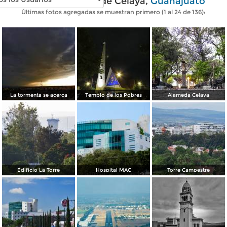
Fotos modernas de Celaya,
Guanajuato
Últimas fotos agregadas se muestran primero (1 al 24 de 136):
La tormenta se acerca
Templo de los Pobres
Alameda Celaya
Edificio La Torre
Hospital MAC
Torre Campestre