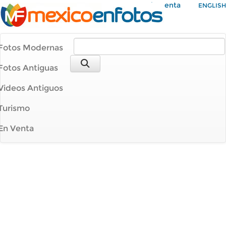
Mi Cuenta
ENGLISH
Fotos Modernas
Fotos Antiguas
Videos Antiguos
Turismo
En Venta