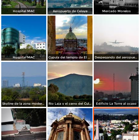
Hospital MAC
Aeropuerto de Celaya
Mercado Morelos
Hospital MAC
Cupula del templo de El Carmen.
Despegando del aeropuerto de Celaya
Skyline de la zona moderna de la ciudad
Rio Laja y el cerro del Culiacán de fondo
Edificio La Torre al ocaso